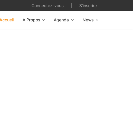
Connectez-vous
|
S’inscrire
Accueil
A Propos
Agenda
News